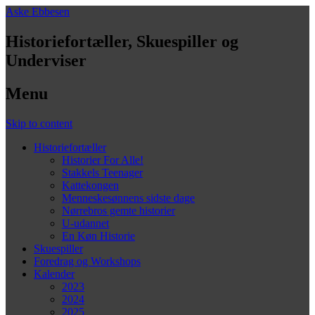
Aske Ebbesen
Historiefortæller, Skuespiller og
Underviser
Menu
Skip to content
Historiefortæller
Historier For Alle!
Stakkels Teenager
Kattekongen
Menneskesønnens sidste dage
Nørrebros gemte historier
U-udannet
En Køn Historie
Skuespiller
Foredrag og Workshops
Kalender
2023
2024
2025