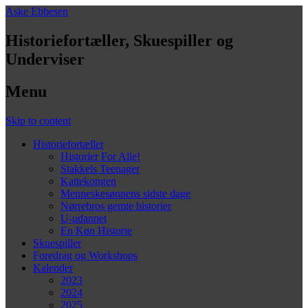
Aske Ebbesen
Historiefortæller, Skuespiller og
Underviser
Menu
Skip to content
Historiefortæller
Historier For Alle!
Stakkels Teenager
Kattekongen
Menneskesønnens sidste dage
Nørrebros gemte historier
U-udannet
En Køn Historie
Skuespiller
Foredrag og Workshops
Kalender
2023
2024
2025