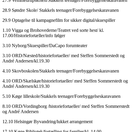
27.9 Vemmedrupskolen/Stakkels teenager/Forebyggelseskaravanen
28.9 Søndre Skole/ Stakkels teenager/Forebyggelseskaravanen
29.9 Optagelse til kampagnefilm for sikker digital/skuespiller
1.10 Vigga og Brohovederne/Teatret ved sorte hest/ kl.
17.00/Historiefortæller/info følger
3.10 Nyborg/Skuespiller/DaCapo forumteater
3.10 ORD/Næsted/historiefortaeller/ med Steffen Sommerstedt og
André Andersen/kl.19.30
4.10 Skovboskolen/Stakkels teenager/Forebyggelseskaravanen
4.10 ORD/Skælskør/historiefortaeller/ med Steffen Sommerstedt og
André Andersen/kl.19.30
5.10 Køge lilleskole/Stakkels teenager/Forebyggelseskaravanen
8.10 ORD/Vordingborg /historiefortaeller/ med Steffen Sommerstedt
og André Andersen
12.10 Helsingør Byvandring/lukket arrangement
17.10 Køge Bibliotek/fortælling for familier/kl. 14.00