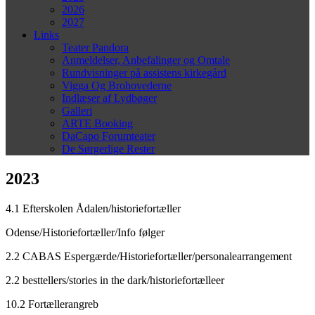
2026
2027
Links
Teater Pandora
Anmeldelser, Anbefalinger og Omtale
Rundvisninger på assistens kirkegård
Vigga Og Brohovederne
Indlæser af Lydbøger
Galleri
ARTE Booking
DaCapo Forumteater
De Sørgerlige Rester
2023
4.1 Efterskolen Ådalen/historiefortæller
Odense/Historiefortæller/Info følger
2.2 CABAS Espergærde/Historiefortæller/personalearrangement
2.2 besttellers/stories in the dark/historiefortælleer
10.2 Fortællerangreb