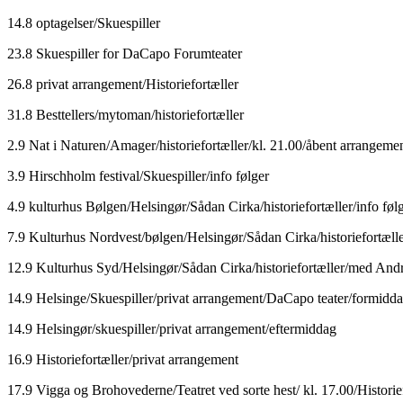
14.8 optagelser/Skuespiller
23.8 Skuespiller for DaCapo Forumteater
26.8 privat arrangement/Historiefortæller
31.8 Besttellers/mytoman/historiefortæller
2.9 Nat i Naturen/Amager/historiefortæller/kl. 21.00/åbent arrangemen
3.9 Hirschholm festival/Skuespiller/info følger
4.9 kulturhus Bølgen/Helsingør/Sådan Cirka/historiefortæller/info føl
7.9 Kulturhus Nordvest/bølgen/Helsingør/Sådan Cirka/historiefortæl
12.9 Kulturhus Syd/Helsingør/Sådan Cirka/historiefortæller/med And
14.9 Helsinge/Skuespiller/privat arrangement/DaCapo teater/formidd
14.9 Helsingør/skuespiller/privat arrangement/eftermiddag
16.9 Historiefortæller/privat arrangement
17.9 Vigga og Brohovederne/Teatret ved sorte hest/ kl. 17.00/Historief