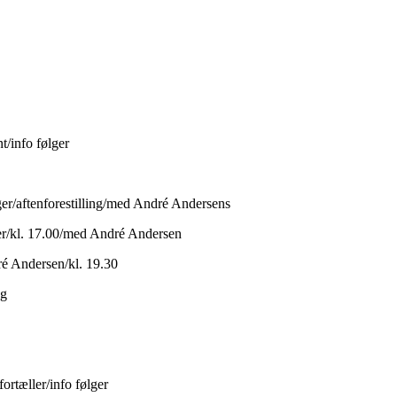
t/info følger
ger/aftenforestilling/med André Andersens
ler/kl. 17.00/med André Andersen
ré Andersen/kl. 19.30
ag
ortæller/info følger