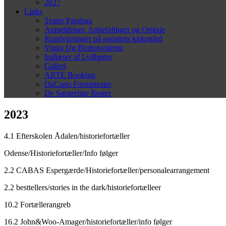
2027
Links
Teater Pandora
Anmeldelser, Anbefalinger og Omtale
Rundvisninger på assistens kirkegård
Vigga Og Brohovederne
Indlæser af Lydbøger
Galleri
ARTE Booking
DaCapo Forumteater
De Sørgerlige Rester
2023
4.1 Efterskolen Ådalen/historiefortæller
Odense/Historiefortæller/Info følger
2.2 CABAS Espergærde/Historiefortæller/personalearrangement
2.2 besttellers/stories in the dark/historiefortælleer
10.2 Fortællerangreb
16.2 John&Woo-Amager/historiefortæller/info følger