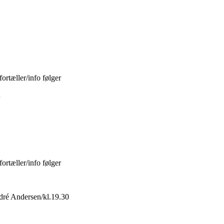
ortæller/info følger
n
ortæller/info følger
dré Andersen/kl.19.30