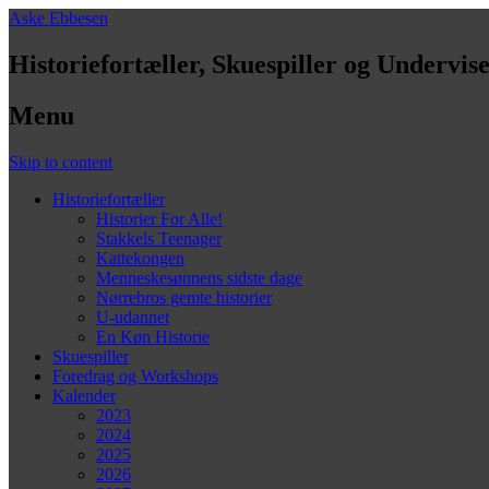
Aske Ebbesen
Historiefortæller, Skuespiller og Undervis
Menu
Skip to content
Historiefortæller
Historier For Alle!
Stakkels Teenager
Kattekongen
Menneskesønnens sidste dage
Nørrebros gemte historier
U-udannet
En Køn Historie
Skuespiller
Foredrag og Workshops
Kalender
2023
2024
2025
2026