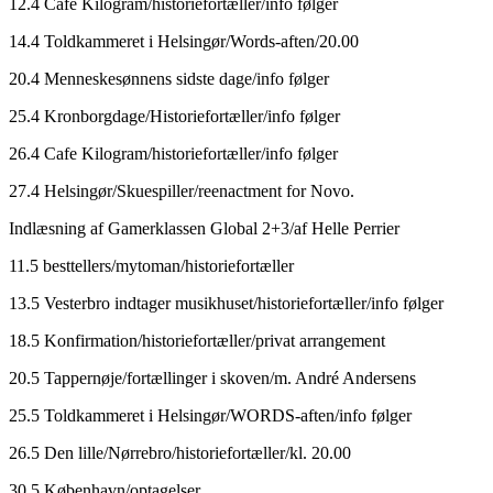
12.4 Cafe Kilogram/historiefortæller/info følger
14.4 Toldkammeret i Helsingør/Words-aften/20.00
20.4 Menneskesønnens sidste dage/info følger
25.4 Kronborgdage/Historiefortæller/info følger
26.4 Cafe Kilogram/historiefortæller/info følger
27.4 Helsingør/Skuespiller/reenactment for Novo.
Indlæsning af Gamerklassen Global 2+3/af Helle Perrier
11.5 besttellers/mytoman/historiefortæller
13.5 Vesterbro indtager musikhuset/historiefortæller/info følger
18.5 Konfirmation/historiefortæller/privat arrangement
20.5 Tappernøje/fortællinger i skoven/m. André Andersens
25.5 Toldkammeret i Helsingør/WORDS-aften/info følger
26.5 Den lille/Nørrebro/historiefortæller/kl. 20.00
30.5 København/optagelser