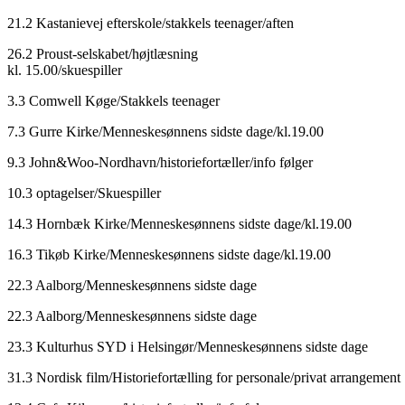
21.2 Kastanievej efterskole/stakkels teenager/aften
26.2 Proust-selskabet/højtlæsning
kl. 15.00/skuespiller
3.3 Comwell Køge/Stakkels teenager
7.3 Gurre Kirke/Menneskesønnens sidste dage/kl.19.00
9.3 John&Woo-Nordhavn/historiefortæller/info følger
10.3 optagelser/Skuespiller
14.3 Hornbæk Kirke/Menneskesønnens sidste dage/kl.19.00
16.3 Tikøb Kirke/Menneskesønnens sidste dage/kl.19.00
22.3 Aalborg/Menneskesønnens sidste dage
22.3 Aalborg/Menneskesønnens sidste dage
23.3 Kulturhus SYD i Helsingør/Menneskesønnens sidste dage
31.3 Nordisk film/Historiefortælling for personale/privat arrangement