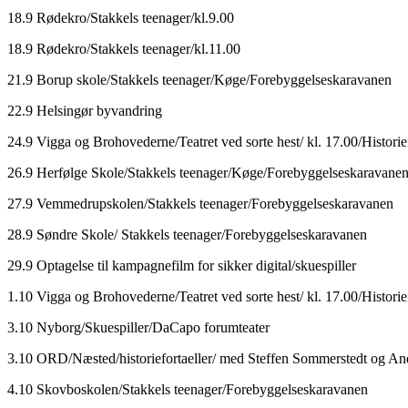
18.9 Rødekro/Stakkels teenager/kl.9.00
18.9 Rødekro/Stakkels teenager/kl.11.00
21.9 Borup skole/Stakkels teenager/Køge/Forebyggelseskaravanen
22.9 Helsingør byvandring
24.9 Vigga og Brohovederne/Teatret ved sorte hest/ kl. 17.00/Historief
26.9 Herfølge Skole/Stakkels teenager/Køge/Forebyggelseskaravane
27.9 Vemmedrupskolen/Stakkels teenager/Forebyggelseskaravanen
28.9 Søndre Skole/ Stakkels teenager/Forebyggelseskaravanen
29.9 Optagelse til kampagnefilm for sikker digital/skuespiller
1.10 Vigga og Brohovederne/Teatret ved sorte hest/ kl. 17.00/Historief
3.10 Nyborg/Skuespiller/DaCapo forumteater
3.10 ORD/Næsted/historiefortaeller/ med Steffen Sommerstedt og An
4.10 Skovboskolen/Stakkels teenager/Forebyggelseskaravanen