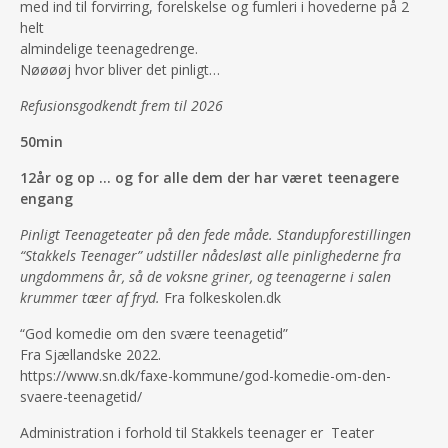
med ind til forvirring, forelskelse og fumleri i hovederne på 2
helt
almindelige teenagedrenge.
Nøøøøj hvor bliver det pinligt…
Refusionsgodkendt frem til 2026
50min
12år og op … og for alle dem der har været teenagere
engang
Pinligt Teenageteater på den fede måde. Standupforestillingen
“Stakkels Teenager” udstiller nådesløst alle pinlighederne fra
ungdommens år, så de voksne griner, og teenagerne i salen
krummer tæer af fryd.
Fra folkeskolen.dk
“God komedie om den svære teenagetid”
Fra Sjællandske 2022.
https://www.sn.dk/faxe-kommune/god-komedie-om-den-
svaere-teenagetid/
Administration i forhold til Stakkels teenager er Teater