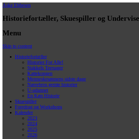
Aske Ebbesen
Historiefortæller, Skuespiller og Undervis
Menu
Skip to content
Historiefortæller
Historier For Alle!
Stakkels Teenager
Kattekongen
Menneskesønnens sidste dage
Nørrebros gemte historier
U-udannet
En Køn Historie
Skuespiller
Foredrag og Workshops
Kalender
2023
2024
2025
2026