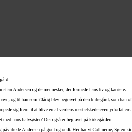
egård
ristian Andersen og de mennesker, der formede hans liv og karriere.
vn, og til han som 70årig blev begravet på den kirkegård, som han ofte
pede sig frem til at blive en af verdens mest elskede eventyrforfattere.
t med hans halvsøster? Der også er begravet på kirkegården.
og påvirkede Andersen på godt og ondt. Her har vi Collinerne, Søren kirke