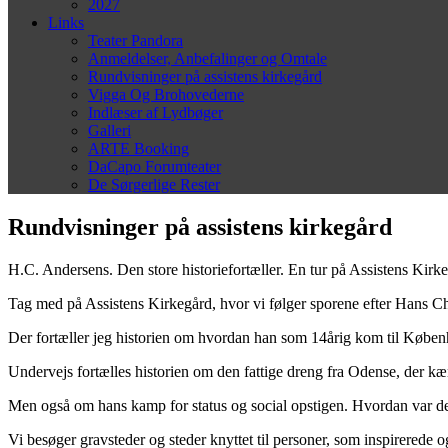
2027
Links
Teater Pandora
Anmeldelser, Anbefalinger og Omtale
Rundvisninger på assistens kirkegård
Vigga Og Brohovederne
Indlæser af Lydbøger
Galleri
ARTE Booking
DaCapo Forumteater
De Sørgerlige Rester
Rundvisninger på assistens kirkegård
H.C. Andersens. Den store historiefortæller. En tur på Assistens Kirk
Tag med på Assistens Kirkegård, hvor vi følger sporene efter Hans Ch
Der fortæller jeg historien om hvordan han som 14årig kom til Københa
Undervejs fortælles historien om den fattige dreng fra Odense, der kæm
Men også om hans kamp for status og social opstigen. Hvordan var de
Vi besøger gravsteder og steder knyttet til personer, som inspirerede 