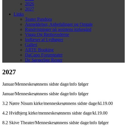
2026
2027
Links
Teater Pandora
Anmeldelser, Anbefalinger og Omtale
Rundvisninger på assistens kirkegård
Vigga Og Brohovederne
Indlæser af Lydbøger
Galleri
ARTE Booking
DaCapo Forumteater
De Sørgerlige Rester
2027
Januar/Menneskesønnens sidste dage/info følger
Januar/Menneskesønnens sidste dage/info følger
3.2 Nørre Nisum kirke/menneskesønnens sidste dage/kl.19.00
4.2 Hvidbjerg kirke/menneskesønnens sidste dage/kl.19.00
8.2 Skive Theater/Menneskesønnens sidste dage/info følger