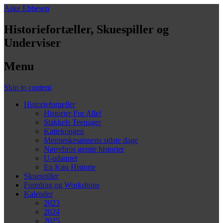
Aske Ebbesen
Historiefortæller, Skuespiller og
Underviser
Menu
Skip to content
Historiefortæller
Historier For Alle!
Stakkels Teenager
Kattekongen
Menneskesønnens sidste dage
Nørrebros gemte historier
U-udannet
En Køn Historie
Skuespiller
Foredrag og Workshops
Kalender
2023
2024
2025