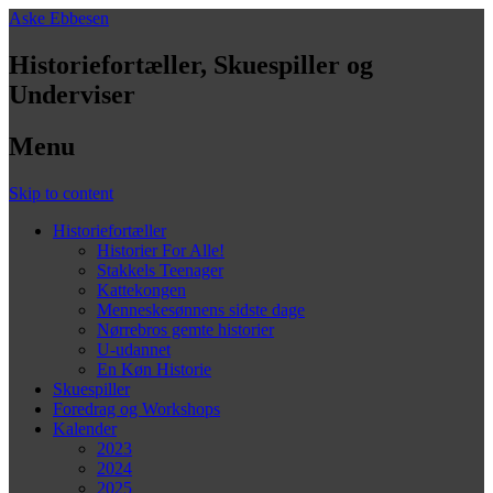
Aske Ebbesen
Historiefortæller, Skuespiller og
Underviser
Menu
Skip to content
Historiefortæller
Historier For Alle!
Stakkels Teenager
Kattekongen
Menneskesønnens sidste dage
Nørrebros gemte historier
U-udannet
En Køn Historie
Skuespiller
Foredrag og Workshops
Kalender
2023
2024
2025