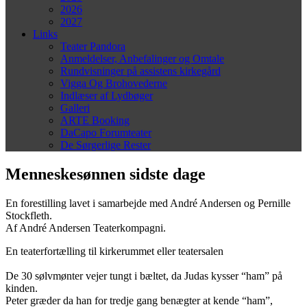
2026
2027
Links
Teater Pandora
Anmeldelser, Anbefalinger og Omtale
Rundvisninger på assistens kirkegård
Vigga Og Brohovederne
Indlæser af Lydbøger
Galleri
ARTE Booking
DaCapo Forumteater
De Sørgerlige Rester
Menneskesønnen sidste dage
En forestilling lavet i samarbejde med André Andersen og Pernille
Stockfleth.
Af André Andersen Teaterkompagni.
En teaterfortælling til kirkerummet eller teatersalen
De 30 sølvmønter vejer tungt i bæltet, da Judas kysser “ham” på
kinden.
Peter græder da han for tredje gang benægter at kende “ham”,