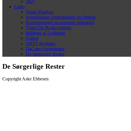
2027
Links
Teater Pandora
Anmeldelser, Anbefalinger og Omtale
Rundvisninger på assistens kirkegård
Vigga Og Brohovederne
Indlæser af Lydbøger
Galleri
ARTE Booking
DaCapo Forumteater
De Sørgerlige Rester
De Sørgerlige Rester
Copyright Aske Ebbesen