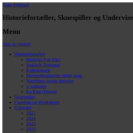
Aske Ebbesen
Historiefortæller, Skuespiller og Undervis
Menu
Skip to content
Historiefortæller
Historier For Alle!
Stakkels Teenager
Kattekongen
Menneskesønnens sidste dage
Nørrebros gemte historier
U-udannet
En Køn Historie
Skuespiller
Foredrag og Workshops
Kalender
2023
2024
2025
2026