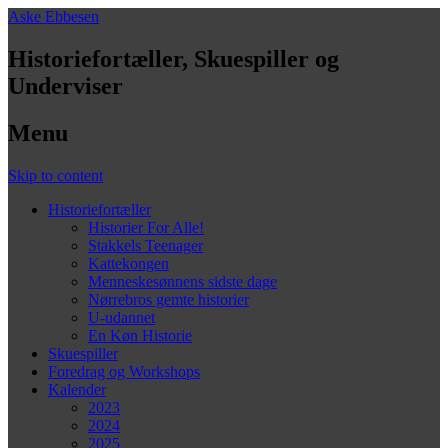
Aske Ebbesen
Historiefortæller, Skuespiller og
Underviser
Menu
Skip to content
Historiefortæller
Historier For Alle!
Stakkels Teenager
Kattekongen
Menneskesønnens sidste dage
Nørrebros gemte historier
U-udannet
En Køn Historie
Skuespiller
Foredrag og Workshops
Kalender
2023
2024
2025