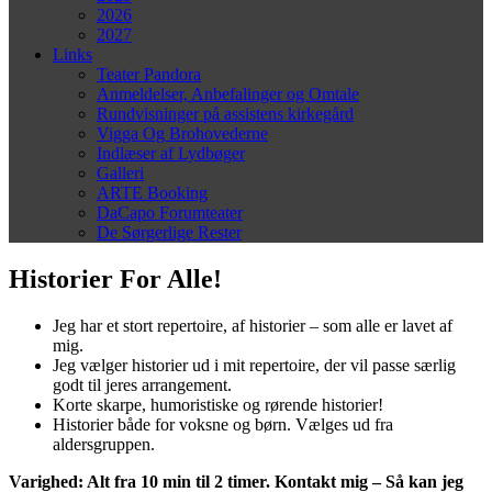
2026
2027
Links
Teater Pandora
Anmeldelser, Anbefalinger og Omtale
Rundvisninger på assistens kirkegård
Vigga Og Brohovederne
Indlæser af Lydbøger
Galleri
ARTE Booking
DaCapo Forumteater
De Sørgerlige Rester
Historier For Alle!
Jeg har et stort repertoire, af historier – som alle er lavet af
mig.
Jeg vælger historier ud i mit repertoire, der vil passe særlig
godt til jeres arrangement.
Korte skarpe, humoristiske og rørende historier!
Historier både for voksne og børn. Vælges ud fra
aldersgruppen.
Varighed: Alt fra 10 min til 2 timer. Kontakt mig – Så kan jeg