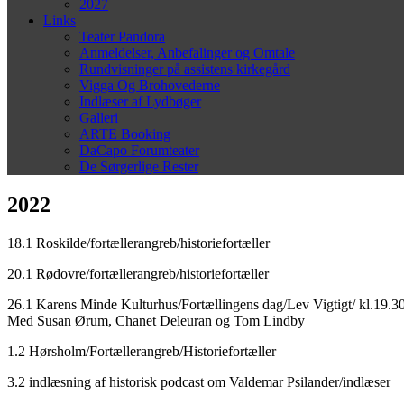
2027
Links
Teater Pandora
Anmeldelser, Anbefalinger og Omtale
Rundvisninger på assistens kirkegård
Vigga Og Brohovederne
Indlæser af Lydbøger
Galleri
ARTE Booking
DaCapo Forumteater
De Sørgerlige Rester
2022
18.1 Roskilde/fortællerangreb/historiefortæller
20.1 Rødovre/fortællerangreb/historiefortæller
26.1 Karens Minde Kulturhus/Fortællingens dag/Lev Vigtigt/ kl.19.30
Med Susan Ørum, Chanet Deleuran og Tom Lindby
1.2 Hørsholm/Fortællerangreb/Historiefortæller
3.2 indlæsning af historisk podcast om Valdemar Psilander/indlæser