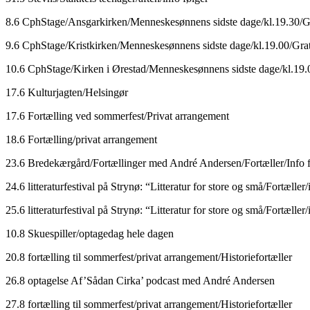
8.6 CphStage/Ansgarkirken/Menneskesønnens sidste dage/kl.19.30/Gr
9.6 CphStage/Kristkirken/Menneskesønnens sidste dage/kl.19.00/Grat
10.6 CphStage/Kirken i Ørestad/Menneskesønnens sidste dage/kl.19.0
17.6 Kulturjagten/Helsingør
17.6 Fortælling ved sommerfest/Privat arrangement
18.6 Fortælling/privat arrangement
23.6 Bredekærgård/Fortællinger med André Andersen/Fortæller/Info f
24.6 litteraturfestival på Strynø: “Litteratur for store og små/Fortæller/
25.6 litteraturfestival på Strynø: “Litteratur for store og små/Fortæller/
10.8 Skuespiller/optagedag hele dagen
20.8 fortælling til sommerfest/privat arrangement/Historiefortæller
26.8 optagelse Af’Sådan Cirka’ podcast med André Andersen
27.8 fortælling til sommerfest/privat arrangement/Historiefortæller