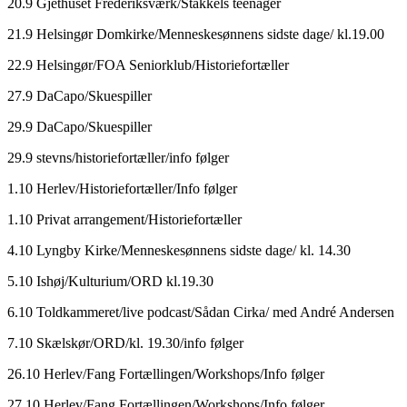
20.9 Gjethuset Frederiksværk/Stakkels teenager
21.9 Helsingør Domkirke/Menneskesønnens sidste dage/ kl.19.00
22.9 Helsingør/FOA Seniorklub/Historiefortæller
27.9 DaCapo/Skuespiller
29.9 DaCapo/Skuespiller
29.9 stevns/historiefortæller/info følger
1.10 Herlev/Historiefortæller/Info følger
1.10 Privat arrangement/Historiefortæller
4.10 Lyngby Kirke/Menneskesønnens sidste dage/ kl. 14.30
5.10 Ishøj/Kulturium/ORD kl.19.30
6.10 Toldkammeret/live podcast/Sådan Cirka/ med André Andersen
7.10 Skælskør/ORD/kl. 19.30/info følger
26.10 Herlev/Fang Fortællingen/Workshops/Info følger
27.10 Herlev/Fang Fortællingen/Workshops/Info følger