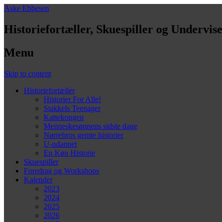
Aske Ebbesen
Historiefortæller, Skuespiller og Undervis
Menu
Skip to content
Historiefortæller
Historier For Alle!
Stakkels Teenager
Kattekongen
Menneskesønnens sidste dage
Nørrebros gemte historier
U-udannet
En Køn Historie
Skuespiller
Foredrag og Workshops
Kalender
2023
2024
2025
2026