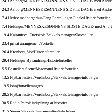
24.3 Aalborg/MENNESKESØNNENS SIDSTE DAGE/ med André Ande
24.3 Aalborg/MENNESKESØNNENS SIDSTE DAGE/ med André Ande
7.4 Herlev medborgerhus/Fang Fortællingen Finale/Historiefortæller
7.4 Helsingør/MENNESKESØNNENS SIDSTE DAGE/ med André Ander
19.4 Kastanievej Efterskole/Stakkels teenager/Skuespiller
23.4 privat arrangement/Fortæller
26.4 Kronborg Slot/Historiefortæller
29.4 Helsingør Byvandring/Historiefortæller
5.5 Besttellers Scene/Mytoman/Historiefortæller
13.5 Flytbar festival/Vordinborg/Stakkels teenager/info følger
19.5 Ishøj/fortællerangreb
28.5 Flytbar festival/Vordinborg/Stakkels teenager/info følger
30.5 Radio Petrol/ indspilning af historier
31.5 Stevns/Stakkels teenager/aften/info følger