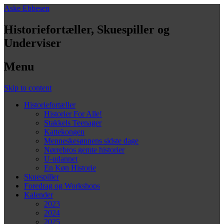
Aske Ebbesen
Historiefortæller, Skuespiller og
Underviser
Menu
Skip to content
Historiefortæller
Historier For Alle!
Stakkels Teenager
Kattekongen
Menneskesønnens sidste dage
Nørrebros gemte historier
U-udannet
En Køn Historie
Skuespiller
Foredrag og Workshops
Kalender
2023
2024
2025