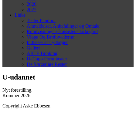
2026
2027
Links
Teater Pandora
Anmeldelser, Anbefalinger og Omtale
Rundvisninger på assistens kirkegård
Vigga Og Brohovederne
Indlæser af Lydbøger
Galleri
ARTE Booking
DaCapo Forumteater
De Sørgerlige Rester
U-udannet
Nyt forestilling.
Kommer 2026
Copyright Aske Ebbesen