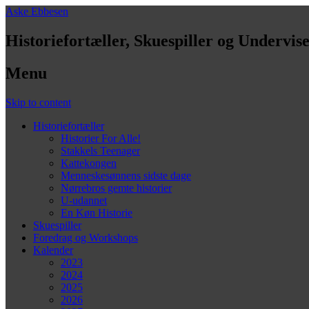
Aske Ebbesen
Historiefortæller, Skuespiller og Undervis
Menu
Skip to content
Historiefortæller
Historier For Alle!
Stakkels Teenager
Kattekongen
Menneskesønnens sidste dage
Nørrebros gemte historier
U-udannet
En Køn Historie
Skuespiller
Foredrag og Workshops
Kalender
2023
2024
2025
2026