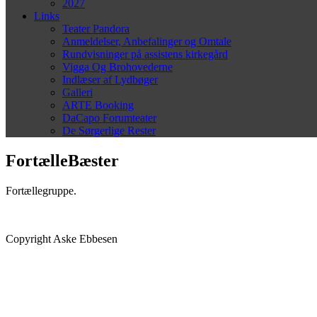
2027
Links
Teater Pandora
Anmeldelser, Anbefalinger og Omtale
Rundvisninger på assistens kirkegård
Vigga Og Brohovederne
Indlæser af Lydbøger
Galleri
ARTE Booking
DaCapo Forumteater
De Sørgerlige Rester
FortælleBæster
Fortællegruppe.
Copyright Aske Ebbesen