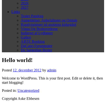
2026
2027
Links
Teater Pandora
Anmeldelser, Anbefalinger og Omtale
Rundvisninger på assistens kirkegård
Vigga Og Brohovederne
Indlæser af Lydbøger
Galleri
ARTE Booking
DaCapo Forumteater
De Sørgerlige Rester
Hello world!
Posted
12. december 2012
by
admin
Welcome to WordPress. This is your first post. Edit or delete it, then
start blogging!
Posted in:
Uncategorized
Copyright Aske Ebbesen