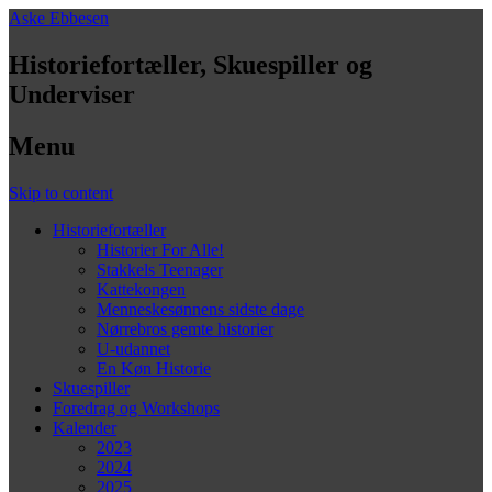
Aske Ebbesen
Historiefortæller, Skuespiller og
Underviser
Menu
Skip to content
Historiefortæller
Historier For Alle!
Stakkels Teenager
Kattekongen
Menneskesønnens sidste dage
Nørrebros gemte historier
U-udannet
En Køn Historie
Skuespiller
Foredrag og Workshops
Kalender
2023
2024
2025