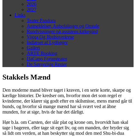
2026
2027
Links
Teater Pandora
Anmeldelser, Anbefalinger og Omtale
Rundvisninger på assistens kirkegård
Vigga Og Brohovederne
Indlæser af Lydbøger
Galleri
ARTE Booking
DaCapo Forumteater
De Sørgerlige Rester
Stakkels Mænd
Den moderne mand bliver taget i kraven, i en serie korte, skarpe og
kærlige historier. De kredser om, hvorfor mon det som regel er
kvinderne, der klarer sig godt efter en skilsmisse, mens mænd går til
bunds, og hvorfor så mange mænd har så svært ved at åbne
munden, for at sige, hvis de har det dårligt.
Hør b.la. om Carsten, der slår plat og krone om, hvorvidt han skal
tage i bageren, eller tage sit eget liv, og om manden, der bryder sig
så lidt om verden, at han beskytter sig mod den med Shu-bi-dua