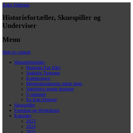
Aske Ebbesen
Historiefortæller, Skuespiller og
Underviser
Menu
Skip to content
Historiefortæller
Historier For Alle!
Stakkels Teenager
Kattekongen
Menneskesønnens sidste dage
Nørrebros gemte historier
U-udannet
En Køn Historie
Skuespiller
Foredrag og Workshops
Kalender
2023
2024
2025