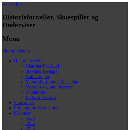
Aske Ebbesen
Historiefortæller, Skuespiller og
Underviser
Menu
Skip to content
Historiefortæller
Historier For Alle!
Stakkels Teenager
Kattekongen
Menneskesønnens sidste dage
Nørrebros gemte historier
U-udannet
En Køn Historie
Skuespiller
Foredrag og Workshops
Kalender
2023
2024
2025