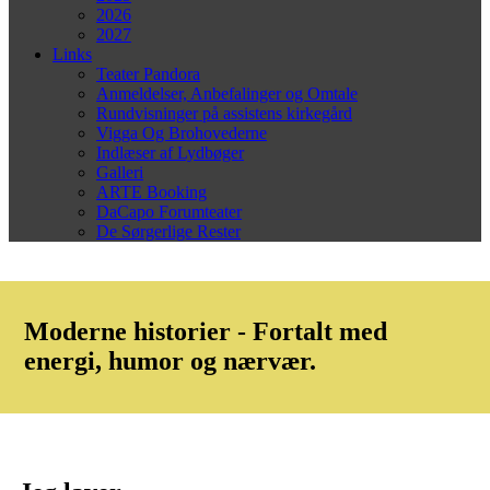
2026
2027
Links
Teater Pandora
Anmeldelser, Anbefalinger og Omtale
Rundvisninger på assistens kirkegård
Vigga Og Brohovederne
Indlæser af Lydbøger
Galleri
ARTE Booking
DaCapo Forumteater
De Sørgerlige Rester
Moderne historier - Fortalt med
energi, humor og nærvær.